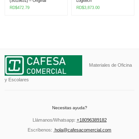
(S015631) – Original
Logitech
RD$
472.79
RD$
3,873.00
Materiales de Oficina
y Escolares
Necesitas ayuda?
Llámanos/Whatsapp:
+18096389182
Escríbenos:
hola@cafesacomercial.com