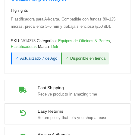
80–
Highlights
125
Plastificadora para A4/carta. Compatible con fundas 80–125
Micras
micras, precalienta 3–5 min y trabaja silenciosa (≤50 dB).
-
Deli
SKU:
W14378
Categorías:
Equipos de Oficinas & Partes
,
W14378
Plastificadoras
Marca:
Deli
cantidad
✓
Actualizado 7 de Ago
✓
Disponible en tienda
Fast Shipping
Receive products in amazing time
Easy Returns
Return policy that lets you shop at ease
Always Authentic