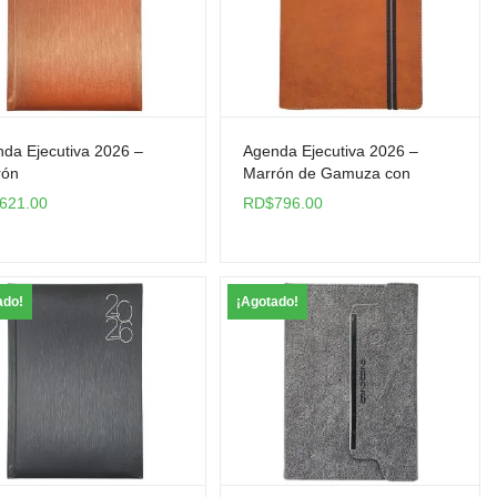
da Ejecutiva 2026 –
Agenda Ejecutiva 2026 –
rón
Marrón de Gamuza con
Elástico
621.00
RD$
796.00
ado!
¡Agotado!