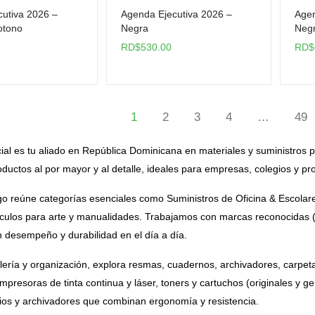
utiva 2026 –
Agenda Ejecutiva 2026 –
Agen
otono
Negra
Neg
RD$
530.00
RD$
1
2
3
4
…
49
al es tu aliado en República Dominicana en materiales y suministros p
ductos al por mayor y al detalle, ideales para empresas, colegios y p
o reúne categorías esenciales como Suministros de Oficina & Escolares,
culos para arte y manualidades. Trabajamos con marcas reconocidas (De
n desempeño y durabilidad en el día a día.
lería y organización, explora resmas, cuadernos, archivadores, carpeta
presoras de tinta continua y láser, toners y cartuchos (originales y ge
orios y archivadores que combinan ergonomía y resistencia.