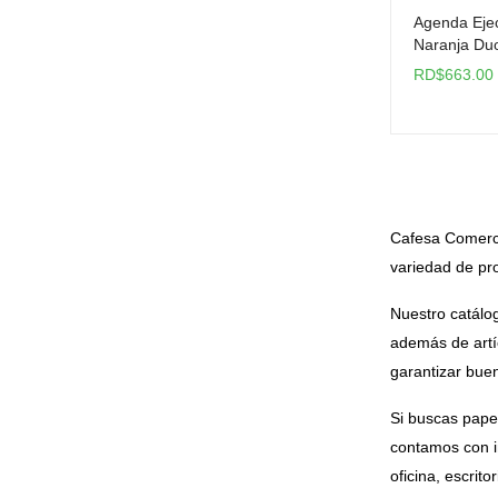
Agenda Ejec
Naranja Du
RD$
663.00
Cafesa Comerci
variedad de pro
Nuestro catálog
además de artí
garantizar bue
Si buscas pape
contamos con im
oficina, escrit