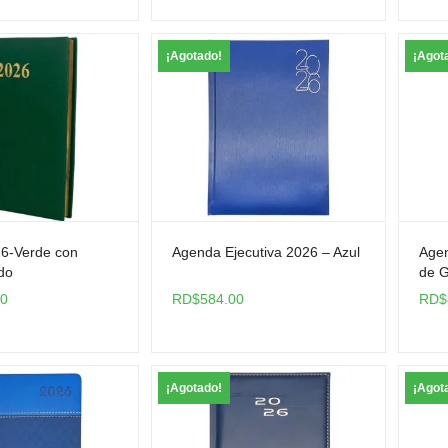
¡Agotado!
¡Agot
6-Verde con
Agenda Ejecutiva 2026 – Azul
Agen
do
de G
00
RD$
584.00
RD$
¡Agotado!
¡Agot