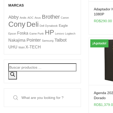
MARCAS
Adaptador 
1080P
Brother
Abby
Andis
AOC
Asus
Canon
RD$
290.00
Cony
Deli
Eagle
Dell
Dynabook
HP
Foska
Epson
Game Punk
Lenovo
Logitech
Pointer
Talbot
Nakajima
Samsung
¡Agotado!
UHU
X-TECH
Wahl
Agenda 202
Dorado
RD$
1,379.