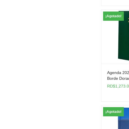
¡Agotado!
Agenda 202
Borde Dora
RD$
1,273.
¡Agotado!