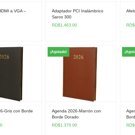
HDMI a VGA –
Adaptador PCI Inalámbrico
Afei
Saros 300
RD$
1,463.00
RD$
¡Agotado!
¡Agot
6-Gris con Borde
Agenda 2026-Marrón con
Age
Borde Dorado
Bor
00
RD$
1,379.00
RD$