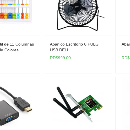
til de 11 Columnas
Abanico Escritorio 6 PULG
Aban
 de Colores
USB DELI
RD$
999.00
RD$