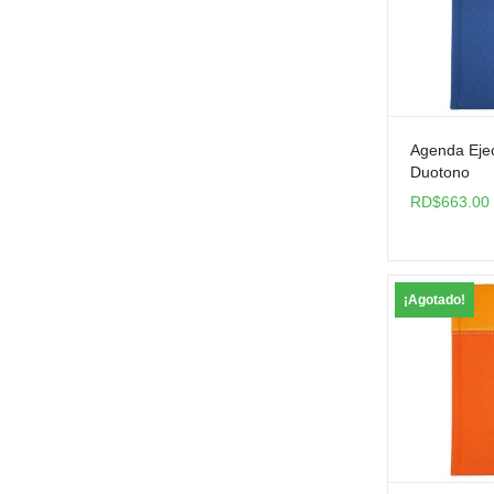
Agenda Ejec
Duotono
RD$
663.00
¡Agotado!