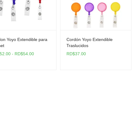
on Yoyo Extendible para
Cordón Yoyo Extendible
et
Traslucidos
Rango
52.00
-
RD$
54.00
RD$
37.00
de
precios:
desde
RD$52.00
hasta
RD$54.00