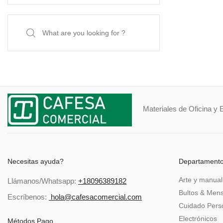
Search
for:
Materiales de Oficina y 
Necesitas ayuda?
Departament
Arte y manual
Llámanos/Whatsapp:
+18096389182
Bultos & Mens
Escríbenos:
hola@cafesacomercial.com
Cuidado Perso
Electrónicos
Métodos Pago