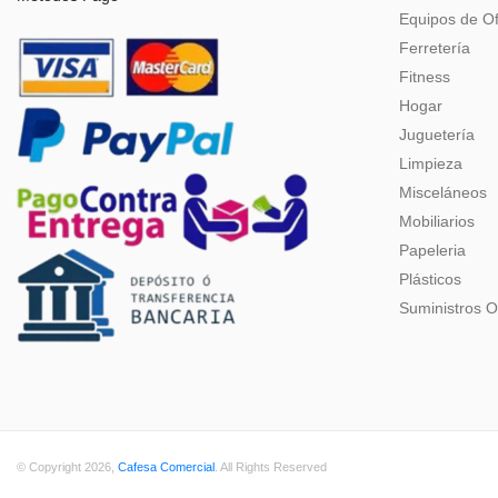
Equipos de Of
Ferretería
Fitness
Hogar
Juguetería
Limpieza
Misceláneos
Mobiliarios
Papeleria
Plásticos
Suministros O
© Copyright 2026,
Cafesa Comercial
. All Rights Reserved