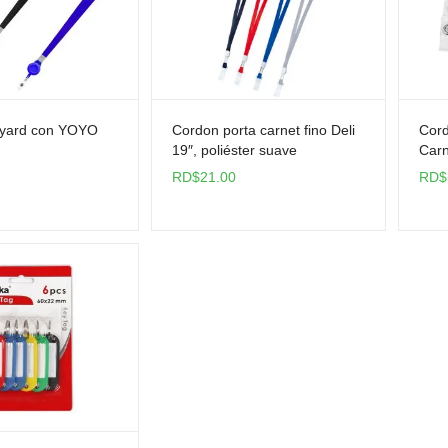
yard con YOYO
Cordon porta carnet fino Deli
Cord
19″, poliéster suave
Carn
RD$
21.00
RD$