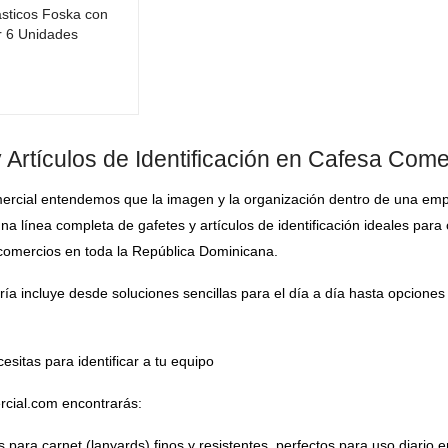
ásticos Foska con
or 6 Unidades
 Artículos de Identificación en Cafesa Come
rcial entendemos que la imagen y la organización dentro de una empr
una línea completa de gafetes y artículos de identificación ideales para o
 comercios en toda la República Dominicana.
ía incluye desde soluciones sencillas para el día a día hasta opciones
esitas para identificar a tu equipo
cial.com encontrarás:
para carnet (lanyards) finos y resistentes, perfectos para uso diario e