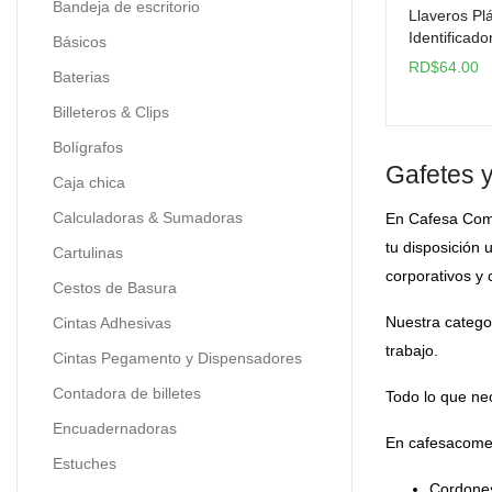
Bandeja de escritorio
Llaveros Pl
Identificad
Básicos
RD$
64.00
Baterias
Billeteros & Clips
Bolígrafos
Gafetes y
Caja chica
Calculadoras & Sumadoras
En Cafesa Come
tu disposición 
Cartulinas
corporativos y
Cestos de Basura
Nuestra categor
Cintas Adhesivas
trabajo.
Cintas Pegamento y Dispensadores
Contadora de billetes
Todo lo que nec
Encuadernadoras
En cafesacomer
Estuches
Cordones 