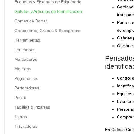
Etiquetas y Sistemas de Etiquetado
Cordones
Gafetes y Artículos de Identificación
transpar
Gomas de Borrar
Porta car
de emple
Grapadoras, Grapas & Sacagrapas
Gafetes p
Herramientas
Opciones
Loncheras
Pensados
Marcadores
identific
Mochilas
Control d
Pegamentos
Identific
Perforadoras
Equipos 
Post it
Eventos c
Tablillas & Pizarras
Personal 
Tijeras
Compra fá
Trituradoras
En Cafesa Comer