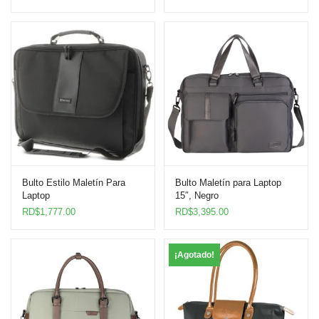
Bulto Estilo Maletín Para
Bulto Maletín para Laptop
Laptop
15″, Negro
RD$
1,777.00
RD$
3,395.00
¡Agotado!