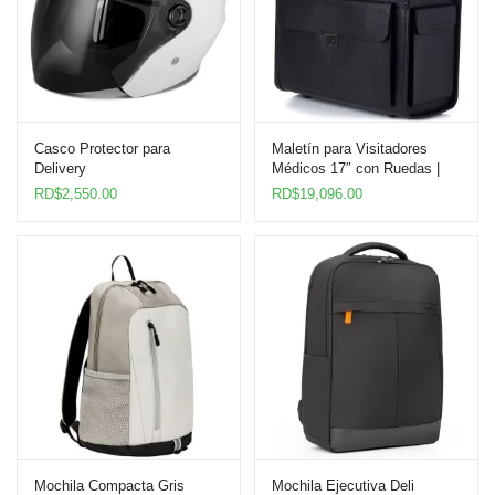
Casco Protector para
Maletín para Visitadores
Delivery
Médicos 17″ con Ruedas |
Alpine Swiss Negro
RD$
2,550.00
RD$
19,096.00
Mochila Compacta Gris
Mochila Ejecutiva Deli