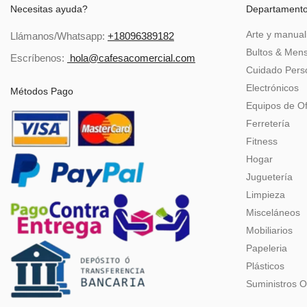
Necesitas ayuda?
Departament
Arte y manual
Llámanos/Whatsapp:
+18096389182
Bultos & Mens
Escríbenos:
hola@cafesacomercial.com
Cuidado Perso
Electrónicos
Métodos Pago
Equipos de Of
Ferretería
Fitness
Hogar
Juguetería
Limpieza
Misceláneos
Mobiliarios
Papeleria
Plásticos
Suministros O