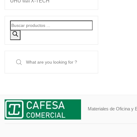
UHU
X-TECH
Wahl
Búsqueda
de
productos
Search
for:
Materiales de Oficina y 