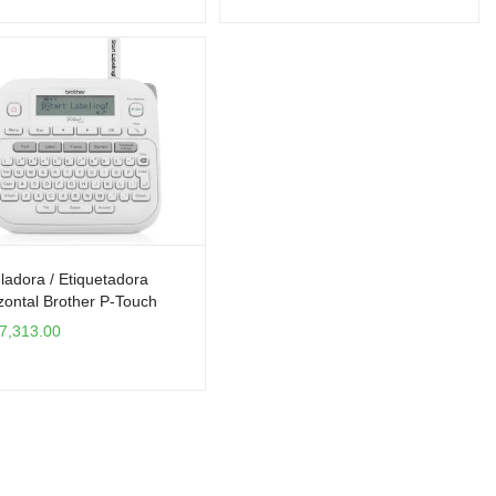
ladora / Etiquetadora
zontal Brother P-Touch
220 para cinta TZE-231
7,313.00