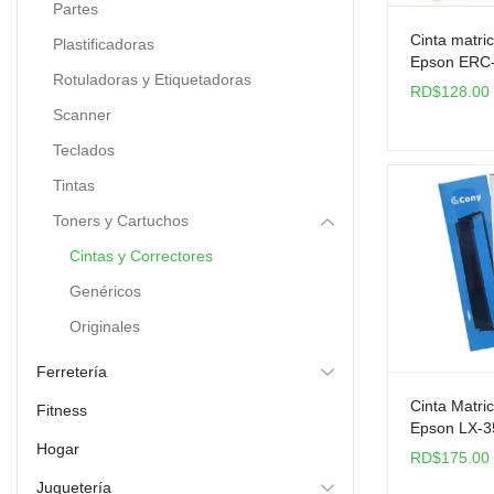
Partes
Cinta matric
Plastificadoras
Epson ERC-
Rotuladoras y Etiquetadoras
RD$
128.00
Scanner
Teclados
Tintas
Toners y Cartuchos
Cintas y Correctores
Genéricos
Originales
Ferretería
Cinta Matri
Fitness
Epson LX-3
Hogar
RD$
175.00
Juguetería