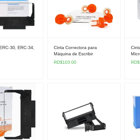
 ERC-30, ERC-34,
Cinta Correctora para
Cint
Máquina de Escribir
Micr
100)
RD$
103.00
RD$