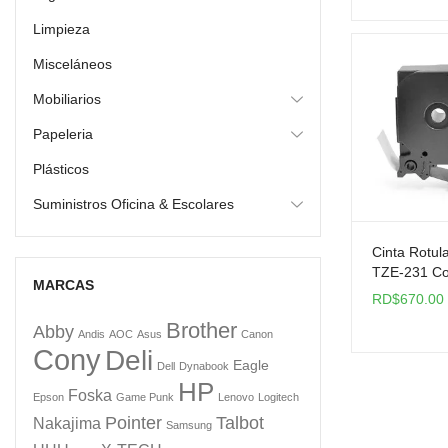
Limpieza
Misceláneos
Mobiliarios
Papeleria
Plásticos
Suministros Oficina & Escolares
Cinta Rotul
TZE-231 Co
MARCAS
Brother Cle
RD$
670.00
Brother
Abby
Andis
AOC
Asus
Canon
Cony
Deli
Eagle
Dell
Dynabook
HP
Foska
Epson
Game Punk
Lenovo
Logitech
Pointer
Talbot
Nakajima
Samsung