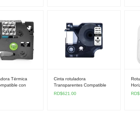
adora Térmica
Cinta rotuladora
Rotu
mpatible con
Transparentes Compatible
Hori
ar
con Dymo A45010
PT-D
RD$
621.00
RD$