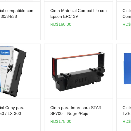
ial compatible con
Cinta Matricial Compatible con
Cint
30/34/38
Epson ERC-39
Comp
RD$
160.00
RD$
cial Cony para
Cinta para Impresora STAR
Cint
50 / LX-300
SP700 – Negro/Rojo
TZE-
Blan
RD$
175.00
RD$