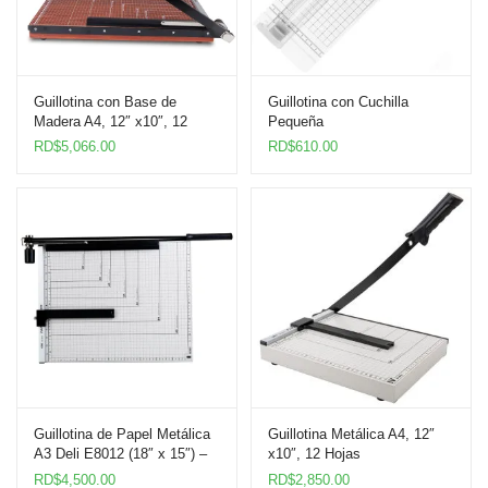
Guillotina con Base de
Guillotina con Cuchilla
Madera A4, 12″ x10″, 12
Pequeña
Hojas
RD$
5,066.00
RD$
610.00
Guillotina de Papel Metálica
Guillotina Metálica A4, 12″
A3 Deli E8012 (18″ x 15″) –
x10″, 12 Hojas
Hasta 12 Hojas
RD$
4,500.00
RD$
2,850.00