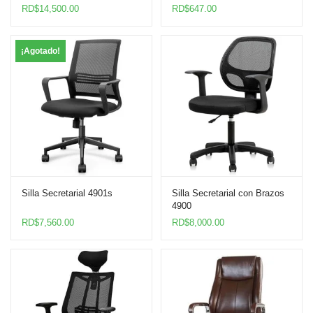
Soporte Lumbar
RD$
14,500.00
RD$
647.00
¡Agotado!
Silla Secretarial 4901s
Silla Secretarial con Brazos
4900
RD$
7,560.00
RD$
8,000.00