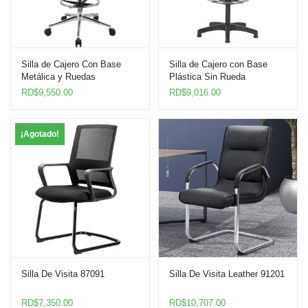
Silla de Cajero Con Base
Silla de Cajero con Base
Metálica y Ruedas
Plástica Sin Rueda
RD$
9,550.00
RD$
9,016.00
¡Agotado!
Silla De Visita 87091
Silla De Visita Leather 91201
RD$
7,350.00
RD$
10,707.00