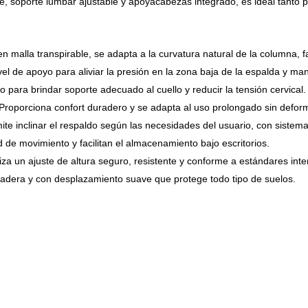
le, soporte lumbar ajustable y apoyacabezas integrado, es ideal tanto 
en malla transpirable, se adapta a la curvatura natural de la columna, fa
ivel de apoyo para aliviar la presión en la zona baja de la espalda y ma
lo para brindar soporte adecuado al cuello y reducir la tensión cervical.
 Proporciona confort duradero y se adapta al uso prolongado sin defor
mite inclinar el respaldo según las necesidades del usuario, con siste
d de movimiento y facilitan el almacenamiento bajo escritorios.
iza un ajuste de altura seguro, resistente y conforme a estándares inte
uradera y con desplazamiento suave que protege todo tipo de suelos.