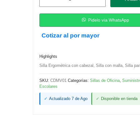
Ejecutiva
Ergonómica
en
Pidelo vía WhatsApp
Malla
Cotizar al por mayor
con
Cabezal
y
Highlights
Soporte
Silla Ergométrica con cabezal, Silla con malla, Silla par
Lumbar
cantidad
SKU:
CDMV01
Categorías:
Sillas de Oficina
,
Suministr
Escolares
✓
Actualizado 7 de Ago
✓
Disponible en tienda