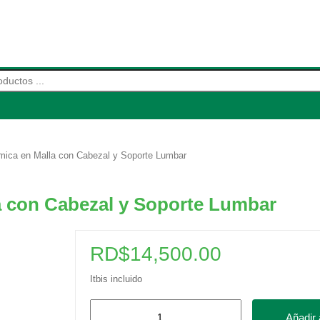
de productos
ómica en Malla con Cabezal y Soporte Lumbar
la con Cabezal y Soporte Lumbar
RD$
14,500.00
Itbis incluido
Silla
Añadir a