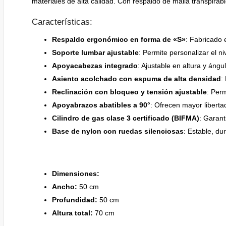
materiales de alta calidad. Con respaldo de malla transpirab
Características:
Respaldo ergonómico en forma de «S»
: Fabricado 
Soporte lumbar ajustable
: Permite personalizar el n
Apoyacabezas integrado
: Ajustable en altura y ángu
Asiento acolchado con espuma de alta densidad
:
Reclinación con bloqueo y tensión ajustable
: Per
Apoyabrazos abatibles a 90°
: Ofrecen mayor liberta
Cilindro de gas clase 3 certificado (BIFMA)
: Garant
Base de nylon con ruedas silenciosas
: Estable, d
Dimensiones:
Ancho:
50 cm
Profundidad:
50 cm
Altura total:
70 cm