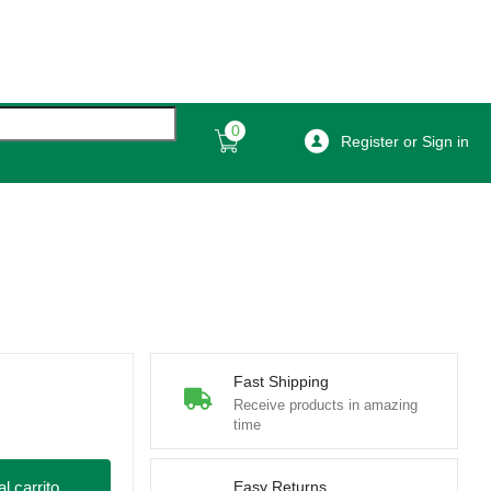
0
Register or Sign in
Fast Shipping
Receive products in amazing
time
l carrito
Easy Returns