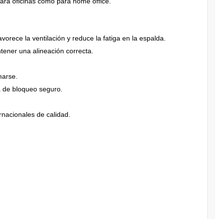
para oficinas como para home office.
vorece la ventilación y reduce la fatiga en la espalda.
ntener una alineación correcta.
marse.
ma de bloqueo seguro.
rnacionales de calidad.