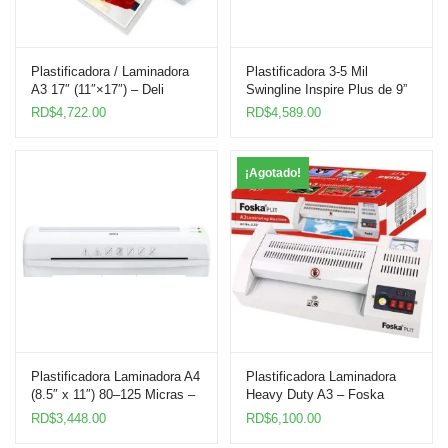
Plastificadora / Laminadora
Plastificadora 3-5 Mil
A3 17″ (11″×17″) – Deli
Swingline Inspire Plus de 9”
W14379
Pulgadas
RD$
4,722.00
RD$
4,589.00
¡Agotado!
Plastificadora Laminadora A4
Plastificadora Laminadora
(8.5″ x 11″) 80–125 Micras –
Heavy Duty A3 – Foska
Deli W14378
JL320
RD$
3,448.00
RD$
6,100.00