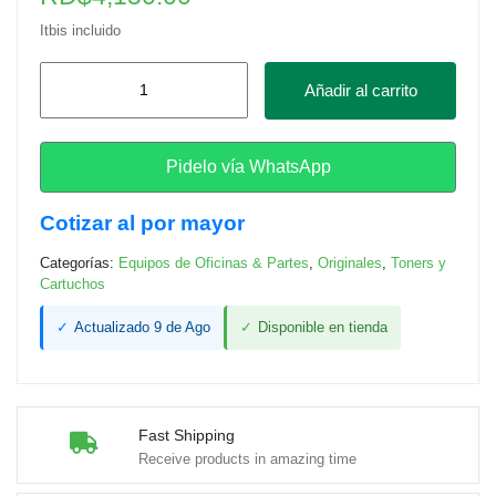
Itbis incluido
Toner
Añadir al carrito
Original
HP
105A
Pidelo vía WhatsApp
(W1105A)
–
Cotizar al por mayor
Negro
Categorías:
Equipos de Oficinas & Partes
,
Originales
,
Toners y
cantidad
Cartuchos
✓
Actualizado 9 de Ago
✓
Disponible en tienda
Fast Shipping
Receive products in amazing time