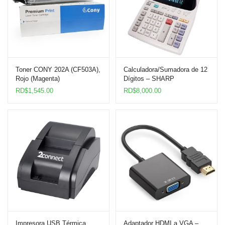
Toner CONY 202A (CF503A),
Calculadora/Sumadora de 12
Rojo (Magenta)
Dígitos – SHARP
RD$
1,545.00
RD$
8,000.00
Impresora USB Térmica
Adaptador HDMI a VGA –