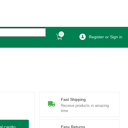
0
Register or Sign in
Fast Shipping
Receive products in amazing
time
l carrito
Easy Returns