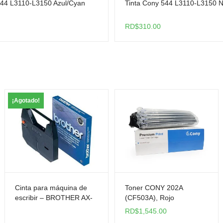
544 L3110-L3150 Azul/Cyan
Tinta Cony 544 L3110-L3150 
RD$
310.00
¡Agotado!
Cinta para máquina de
Toner CONY 202A
escribir – BROTHER AX-
(CF503A), Rojo
10
(Magenta)
RD$
1,545.00