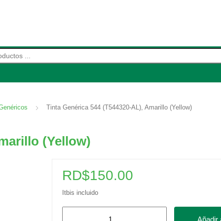
de productos
Genéricos
Tinta Genérica 544 (T544320-AL), Amarillo (Yellow)
arillo (Yellow)
RD$
150.00
Itbis incluido
Tinta
Añadir a