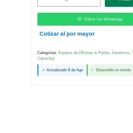
Genérica
544
(T544320-
Pidelo vía WhatsApp
AL),
Cotizar al por mayor
Amarillo
(Yellow)
cantidad
Categorías:
Equipos de Oficinas & Partes
,
Genéricos
,
Cartuchos
✓
Actualizado 8 de Ago
✓
Disponible en tienda