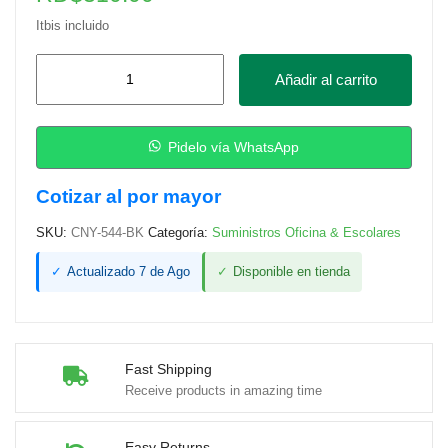
Itbis incluido
Tinta
Añadir al carrito
Cony
544
L3110-
Pidelo vía WhatsApp
L3150
Cotizar al por mayor
Negra
cantidad
SKU:
CNY-544-BK
Categoría:
Suministros Oficina & Escolares
✓
Actualizado 7 de Ago
✓
Disponible en tienda
Fast Shipping
Receive products in amazing time
Easy Returns