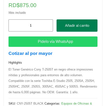
RD$
875.00
Itbis incluido
Toner
Añadir al carrito
Genérico
Cony
T-
Pidelo vía WhatsApp
2505T
Cotizar al por mayor
para
Toshiba
Highlights
E-
El Toner Genérico Cony T-2505T en negro ofrece impresiones
Studio,
nítidas y profesionales para entornos de alto volumen.
Negro
Compatible con la serie Toshiba E-Studio 2505, 2505A, 2505H,
cantidad
2505HC, 2505F, 2505S, 3005AC, 4505AC y 5005S. Rendimiento
de hasta 6,000 páginas. No OEM. Garantía: 1 año.
SKU:
CNY-2505T BLACK
Categorías:
Equipos de Oficinas &