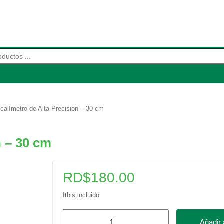
de productos
calímetro de Alta Precisión – 30 cm
n – 30 cm
RD$
180.00
Itbis incluido
Regla
Añadir a