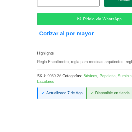
Escalímetro
de
Alta
Pidelo vía WhatsApp
Precisión
Cotizar al por mayor
–
30
cm
Highlights
cantidad
Regla Escalímetro, regla para medidas arquitectos, regl
SKU:
9030-2A
Categorías:
Básicos
,
Papeleria
,
Suminist
Escolares
✓
Actualizado 7 de Ago
✓
Disponible en tienda