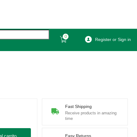
0
Register or Sign in
Fast Shipping
Receive products in amazing
time
l carrito
Easy Returns