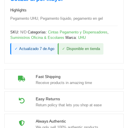
cantidad
Highlights
Pegamento UHU, Pegamento líquido, pegamento en gel
SKU:
N/D
Categorías:
Cintas Pegamento y Dispensadores
,
Suministros Oficina & Escolares
Marca:
UHU
✓
Actualizado 7 de Ago
✓
Disponible en tienda
Fast Shipping
Receive products in amazing time
Easy Returns
Return policy that lets you shop at ease
Always Authentic
We only sell 100% authentic products