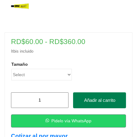
Rango
RD$
60.00
-
RD$
360.00
de
Itbis incluido
precios:
Tamaño
desde
RD$60.00
hasta
RD$360.00
Pegamento
Añadir al carrito
UHU
Multiuso
-
Pidelo vía WhatsApp
Varios
Cotizar al por mayor
Tamaños