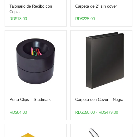
Talonario de Recibo con
Carpeta de 2″ sin cover
Copia
RD$
18.00
RD$
225.00
Porta Clips – Studmark
Carpeta con Cover – Negra
Rango
RD$
84.00
RD$
150.00
-
RD$
479.00
de
precios:
desde
RD$150.0