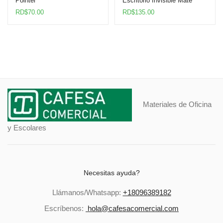
Pointer
Escritorio Invisible Mate
Highland
RD$
70.00
RD$
135.00
Materiales de Oficina
y Escolares
Necesitas ayuda?
Llámanos/Whatsapp:
+18096389182
Escríbenos:
hola@cafesacomercial.com