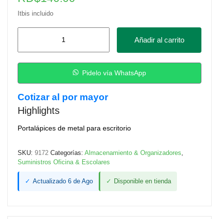
Itbis incluido
Portalápices
Añadir al carrito
Metal
Redondo
Negro
Pidelo vía WhatsApp
Deli
Cotizar al por mayor
cantidad
Highlights
Portalápices de metal para escritorio
SKU:
9172
Categorías:
Almacenamiento & Organizadores
,
Suministros Oficina & Escolares
✓
Actualizado 6 de Ago
✓
Disponible en tienda