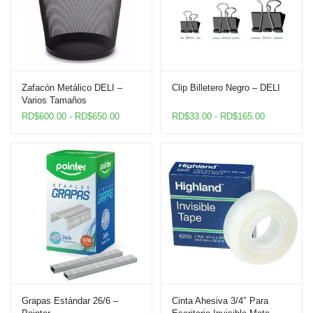
Zafacón Metálico DELI –
Clip Billetero Negro – DELI
Varios Tamaños
Rango
Rango
RD$
600.00
-
RD$
650.00
RD$
33.00
-
RD$
165.00
de
de
precios:
precios:
desde
desde
RD$600.00
RD$33.00
hasta
hasta
RD$650.00
RD$165.00
Grapas Estándar 26/6 –
Cinta Ahesiva 3/4″ Para