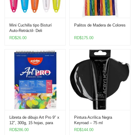
Mini Cuchilla tipo Bisturí
Palitos de Madera de Colores
Auto-Retráctil- Deli
RD$
26.00
RD$
175.00
Libreta de dibujo Art Pro 9″ x
Pintura Acrílica Negra
12″, 300g, 15 hojas, para
Keyroad – 75 ml
técnicas de agua
RD$
286.00
RD$
144.00