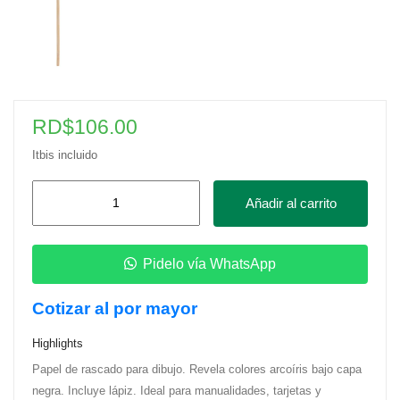
RD$
106.00
Itbis incluido
Papel
Añadir al carrito
de
Rascado
para
Pidelo vía WhatsApp
Dibujos
Cotizar al por mayor
cantidad
Highlights
Papel de rascado para dibujo. Revela colores arcoíris bajo capa
negra. Incluye lápiz. Ideal para manualidades, tarjetas y