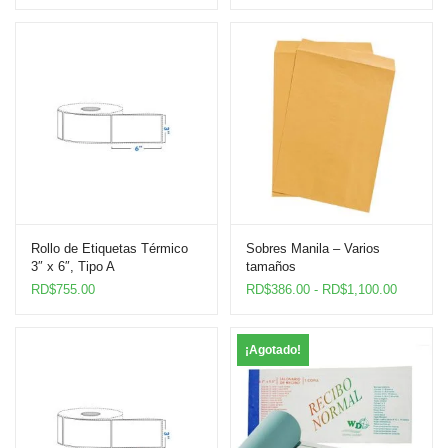
Rollo de Etiquetas Térmico
Sobres Manila – Varios
3″ x 6″, Tipo A
tamaños
Rango
RD$
755.00
RD$
386.00
-
RD$
1,100.00
de
precios:
desde
¡Agotado!
RD$386.
hasta
RD$1,10