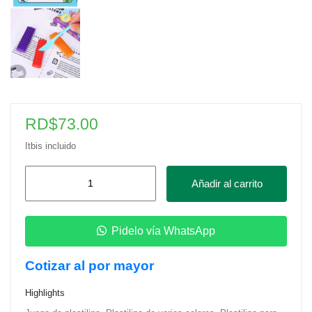
RD$
73.00
Itbis incluido
Juego
Añadir al carrito
de
Masilla
para
Pidelo vía WhatsApp
Niños
Cotizar al por mayor
–
8
Highlights
Colores