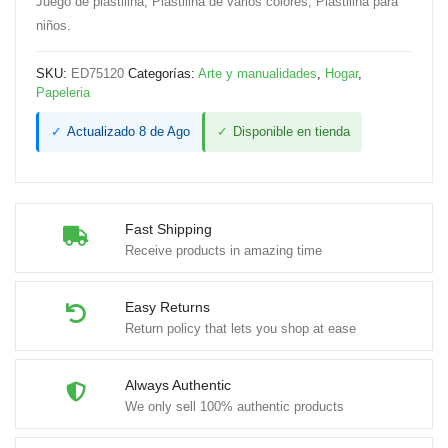
Juego de plastilina, Plastilina de varios colores, Plastilina para
cantidad
niños.
SKU:
ED75120
Categorías:
Arte y manualidades
,
Hogar
,
Papeleria
✓
Actualizado 8 de Ago
✓
Disponible en tienda
Fast Shipping
Receive products in amazing time
Easy Returns
Return policy that lets you shop at ease
Always Authentic
We only sell 100% authentic products