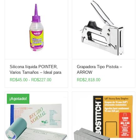
Silicona líquida POINTER,
Grapadora Tipo Pistola –
Varios Tamaños – Ideal para
ARROW
Manualidades y
Rango
RD$
45.00
-
RD$
227.00
RD$
2,818.00
Reparaciones
de
precios:
desde
¡Agotado!
RD$45.00
hasta
RD$227.00