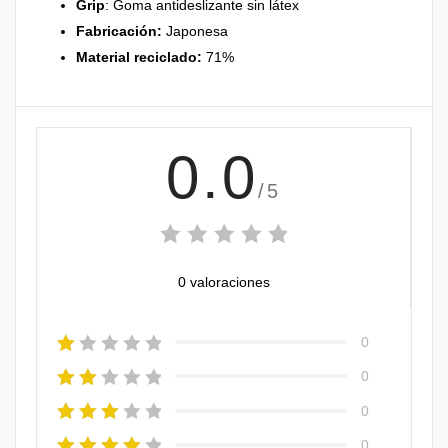
Grip
: Goma antideslizante sin látex
Fabricación:
Japonesa
Material reciclado:
71%
0.0
/5
0 valoraciones
0
0
0
0