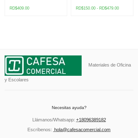
Rango
RD$
409.00
RD$
150.00
-
RD$
479.00
de
precios:
desde
RD$150.0
hasta
RD$479.0
Materiales de Oficina
y Escolares
Necesitas ayuda?
Llámanos/Whatsapp:
+18096389182
Escríbenos:
hola@cafesacomercial.com