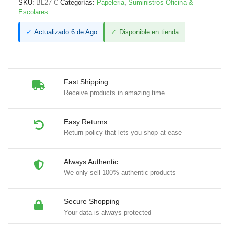
SKU:
BL27-C
Categorías:
Papeleria
,
Suministros Oficina &
Escolares
✓
Actualizado 6 de Ago
✓
Disponible en tienda
Fast Shipping
Receive products in amazing time
Easy Returns
Return policy that lets you shop at ease
Always Authentic
We only sell 100% authentic products
Secure Shopping
Your data is always protected