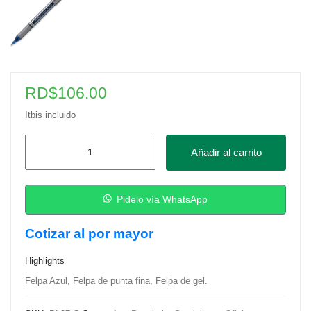
RD$
106.00
Itbis incluido
Felpa
Añadir al carrito
Pentel
Energel
BL27CX
Pidelo vía WhatsApp
–
Cotizar al por mayor
Azul
cantidad
Highlights
Felpa Azul, Felpa de punta fina, Felpa de gel.