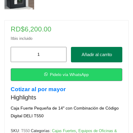
RD$
6,200.00
Itbis incluido
Caja
Añadir al carrito
Fuerte
Pequeña
de
Pidelo vía WhatsApp
14"
Cotizar al por mayor
cantidad
Highlights
Caja Fuerte Pequeña de 14″ con Combinación de Código
Digital DELI T550
SKU:
T550
Categorías:
Cajas Fuertes
,
Equipos de Oficinas &