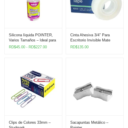
Silicona líquida POINTER,
Cinta Ahesiva 3/4″ Para
Varios Tamaños – Ideal para
Escritorio Invisible Mate
Manualidades y
Highland
Rango
RD$
45.00
-
RD$
227.00
RD$
135.00
Reparaciones
de
precios:
desde
RD$45.00
hasta
RD$227.00
Clips de Colores 33mm –
Sacapuntas Metálico –
Studmark
Pointer