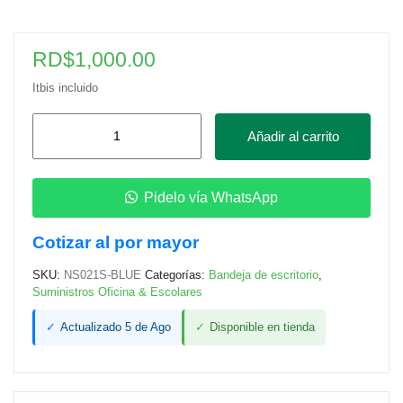
RD$
1,000.00
Itbis incluido
Bandeja
Añadir al carrito
Minimalista
2/1,
Azul
Pidelo vía WhatsApp
Pastel
Cotizar al por mayor
Mate
cantidad
SKU:
NS021S-BLUE
Categorías:
Bandeja de escritorio
,
Suministros Oficina & Escolares
✓
Actualizado 5 de Ago
✓
Disponible en tienda