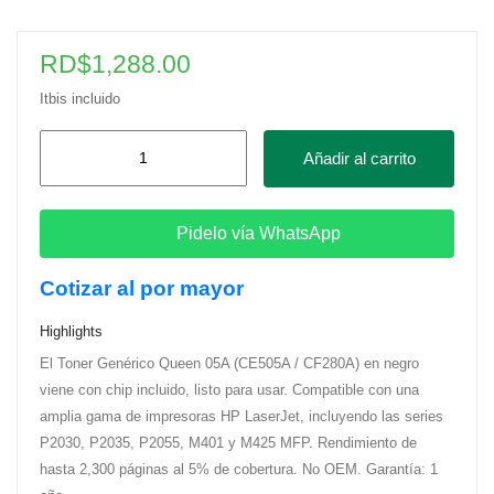
RD$
1,288.00
Itbis incluido
Toner
Añadir al carrito
Genérico
Queen
05A
Pidelo vía WhatsApp
(CE505A
Cotizar al por mayor
/
CF280A)
Highlights
para
El Toner Genérico Queen 05A (CE505A / CF280A) en negro
HP
viene con chip incluido, listo para usar. Compatible con una
LaserJet,
amplia gama de impresoras HP LaserJet, incluyendo las series
Negro
P2030, P2035, P2055, M401 y M425 MFP. Rendimiento de
cantidad
hasta 2,300 páginas al 5% de cobertura. No OEM. Garantía: 1