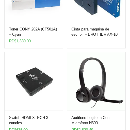
Toner CONY 202A (CF501A)
Cinta para máquina de
– Cyan
escribir – BROTHER AX-10
RD$
1,350.00
Switch HDMI XTECH 3
Audifono Logitech Con
canales
Microfono H390
RD$
675.00
RD$
2,820.49