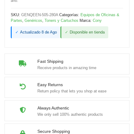
año.
SKU:
GENQEEN-505-280A
Categorías:
Equipos de Oficinas &
Partes
,
Genéricos
,
Toners y Cartuchos
Marca:
Cony
✓
Actualizado 8 de Ago
✓
Disponible en tienda
Fast Shipping
Receive products in amazing time
Easy Returns
Return policy that lets you shop at ease
Always Authentic
We only sell 100% authentic products
Secure Shopping