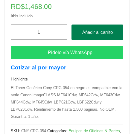
RD$
1,468.00
Itbis incluido
Toner
Añadir al carrito
Genérico
Cony
CRG-
Pidelo vía WhatsApp
054
Cotizar al por mayor
para
Canon
Highlights
imageCLASS,
El Toner Genérico Cony CRG-054 en negro es compatible con la
Negro
serie Canon imageCLASS MF641Cdw, MF642Cdw, MF643Cdw,
cantidad
MF644Cdw, MF645Cdw, LBP621Cdw, LBP622Cdw y
LBP623Cdw. Rendimiento de hasta 1,500 páginas. No OEM.
Garantía: 1 año.
SKU:
CNY-CRG-054
Categorías:
Equipos de Oficinas & Partes
,