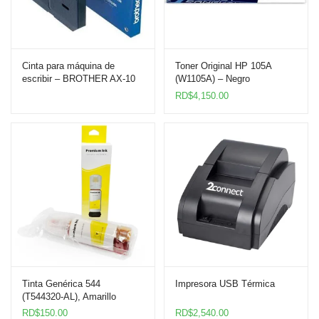
Cinta para máquina de
Toner Original HP 105A
escribir – BROTHER AX-10
(W1105A) – Negro
RD$
4,150.00
Tinta Genérica 544
Impresora USB Térmica
(T544320-AL), Amarillo
(Yellow)
RD$
150.00
RD$
2,540.00