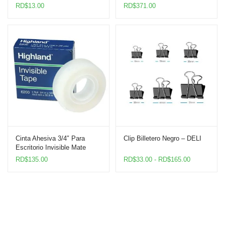
RD$
13.00
RD$
371.00
Cinta Ahesiva 3/4″ Para
Clip Billetero Negro – DELI
Escritorio Invisible Mate
Highland
Rango
RD$
135.00
RD$
33.00
-
RD$
165.00
de
precios:
desde
RD$33.00
hasta
RD$165.00