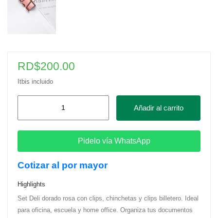
RD$
200.00
Itbis incluido
Set
Añadir al carrito
De
Clips
De
Pidelo vía WhatsApp
Papel
Cotizar al por mayor
Deli
4/1-
Highlights
Dorado
Set Deli dorado rosa con clips, chinchetas y clips billetero. Ideal
Rosa
para oficina, escuela y home office. Organiza tus documentos
cantidad