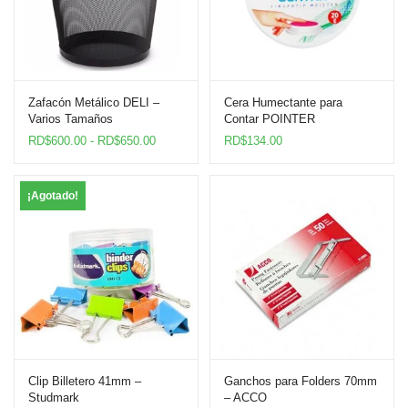
Zafacón Metálico DELI –
Cera Humectante para
Varios Tamaños
Contar POINTER
Rango
RD$
600.00
-
RD$
650.00
RD$
134.00
de
precios:
desde
¡Agotado!
RD$600.00
hasta
RD$650.00
Clip Billetero 41mm –
Ganchos para Folders 70mm
Studmark
– ACCO