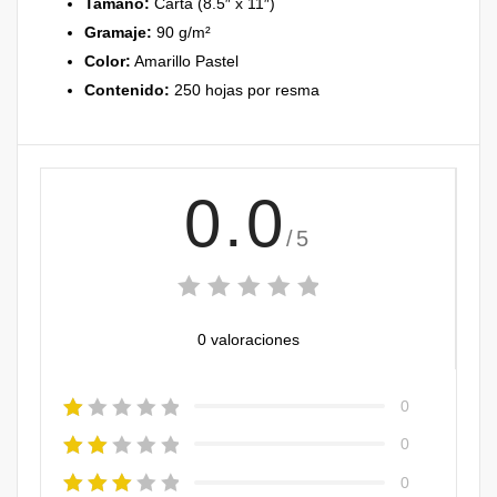
Tamaño:
Carta (8.5″ x 11″)
Gramaje:
90 g/m²
Color:
Amarillo Pastel
Contenido:
250 hojas por resma
0.0
/5
0 valoraciones
0
0
0