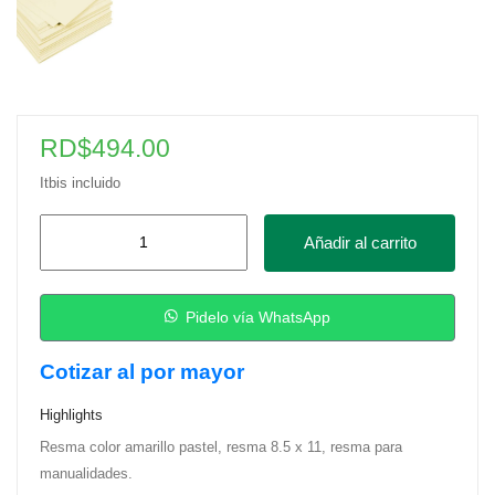
RD$
494.00
Itbis incluido
Resma
Añadir al carrito
de
Cartulina
Amarillo
Pidelo vía WhatsApp
Pastel
Cotizar al por mayor
cantidad
Highlights
Resma color amarillo pastel, resma 8.5 x 11, resma para
manualidades.