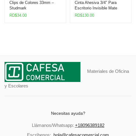
Clips de Colores 33mm –
Cinta Ahesiva 3/4″ Para
Studmark
Escritorio Invisible Mate
Highland
RD$
34.00
RD$
130.00
Materiales de Oficina
y Escolares
Necesitas ayuda?
Llámanos/Whatsapp:
+18096389182
Escríbenos:
hola@cafesacomercial.com