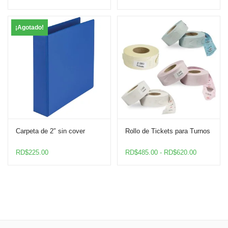
¡Agotado!
Carpeta de 2″ sin cover
Rollo de Tickets para Turnos
Rango
RD$
225.00
RD$
485.00
-
RD$
620.00
de
precios:
desde
RD$485.0
hasta
RD$620.0