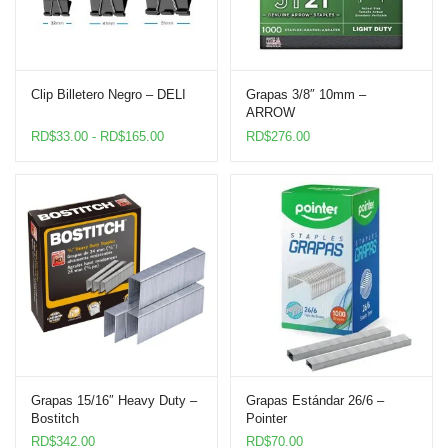
Clip Billetero Negro – DELI
Grapas 3/8″ 10mm –
ARROW
Rango
RD$
33.00
-
RD$
165.00
RD$
276.00
de
precios:
desde
RD$33.00
hasta
RD$165.00
Grapas 15/16″ Heavy Duty –
Grapas Estándar 26/6 –
Bostitch
Pointer
RD$
342.00
RD$
70.00