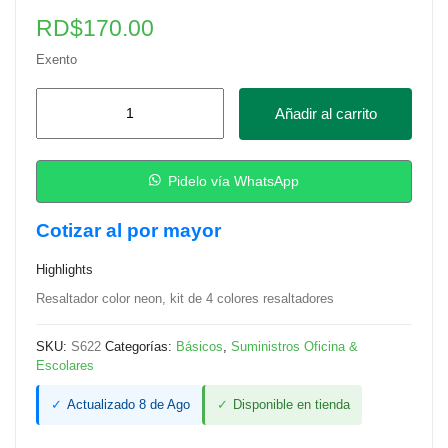
RD$
170.00
Exento
Resaltador
Añadir al carrito
SET
4/1
Deli
Pidelo vía WhatsApp
cantidad
Cotizar al por mayor
Highlights
Resaltador color neon, kit de 4 colores resaltadores
SKU:
S622
Categorías:
Básicos
,
Suministros Oficina &
Escolares
✓
Actualizado 8 de Ago
✓
Disponible en tienda