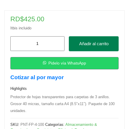
RD$
425.00
Itbis incluido
Protector
Añadir al carrito
de
Hojas
40
Pidelo vía WhatsApp
Micra,
Cotizar al por mayor
100
Pcs
Highlights
cantidad
Protector de hojas transparentes para carpetas de 3 anillos.
Grosor 40 micras, tamaño carta A4 (8.5″x11″). Paquete de 100
unidades.
SKU:
PNT-FP-4-100
Categorías:
Almacenamiento &