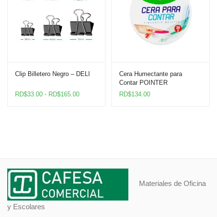
Clip Billetero Negro – DELI
Cera Humectante para
Contar POINTER
Rango
RD$
33.00
-
RD$
165.00
RD$
134.00
de
precios:
desde
RD$33.00
hasta
RD$165.00
Materiales de Oficina
y Escolares