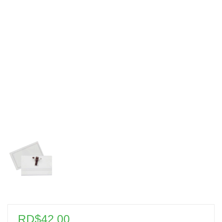
RD$
42.00