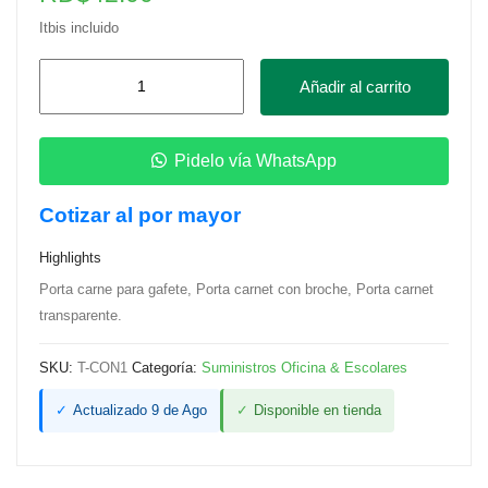
Itbis incluido
Porta
Añadir al carrito
Carnet
para
Gafete
Pidelo vía WhatsApp
con
Cotizar al por mayor
Broche
cantidad
Highlights
Porta carne para gafete, Porta carnet con broche, Porta carnet
transparente.
SKU:
T-CON1
Categoría:
Suministros Oficina & Escolares
✓
Actualizado 9 de Ago
✓
Disponible en tienda