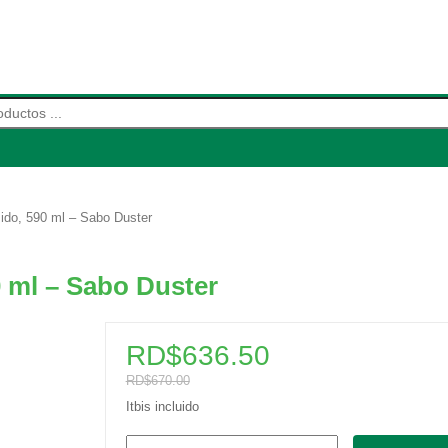
de productos
ido, 590 ml – Sabo Duster
 ml – Sabo Duster
RD$
636.50
RD$
670.00
Itbis incluido
Limpiador