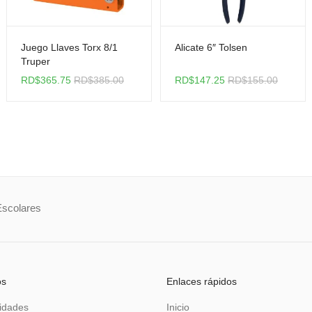
Juego Llaves Torx 8/1
Alicate 6″ Tolsen
Truper
RD$
365.75
RD$
385.00
RD$
147.25
RD$
155.00
Escolares
os
Enlaces rápidos
idades
Inicio