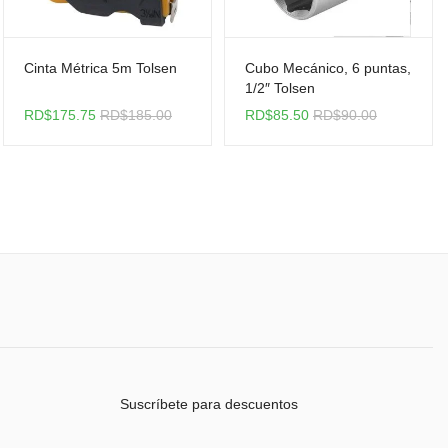
Cinta Métrica 5m Tolsen
Cubo Mecánico, 6 puntas,
1/2″ Tolsen
RD$
175.75
RD$
185.00
RD$
85.50
RD$
90.00
Suscríbete para descuentos