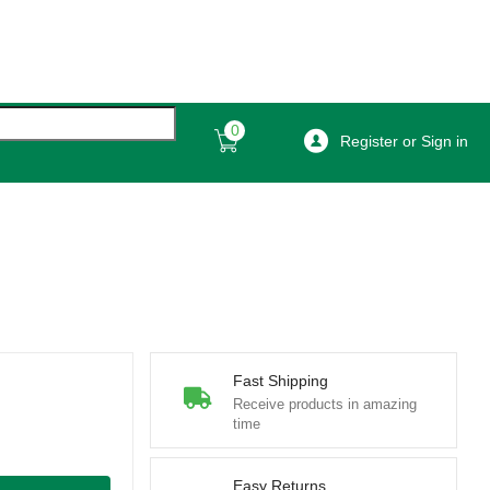
0
Register or Sign in
Fast Shipping
Receive products in amazing
time
Easy Returns