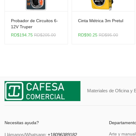
Probador de Circuitos 6-
Cinta Métrica 3m Pretul
12V Truper
RD$
194.75
RD$
205.00
RD$
90.25
RD$
95.00
Materiales de Oficina y 
Necesitas ayuda?
Departament
Arte y manual
Llámanos/Whatsapp:
+18096389182