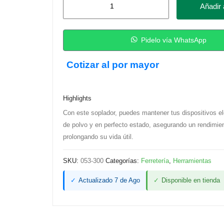
Añadir a
de
Aire
Comprimido,
Pidelo vía WhatsApp
590
Cotizar al por mayor
ml
-
Sabo
Highlights
Duster
Con este soplador, puedes mantener tus dispositivos ele
cantidad
de polvo y en perfecto estado, asegurando un rendimie
prolongando su vida útil.
SKU:
053-300
Categorías:
Ferretería
,
Herramientas
✓
Actualizado 7 de Ago
✓
Disponible en tienda