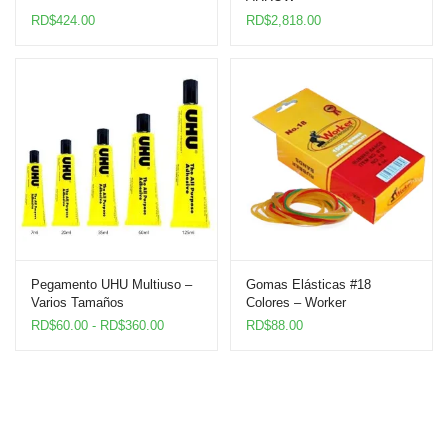
RD$
424.00
RD$
2,818.00
Pegamento UHU Multiuso –
Gomas Elásticas #18
Varios Tamaños
Colores – Worker
Rango
RD$
60.00
-
RD$
360.00
RD$
88.00
de
precios:
desde
RD$60.00
hasta
RD$360.00