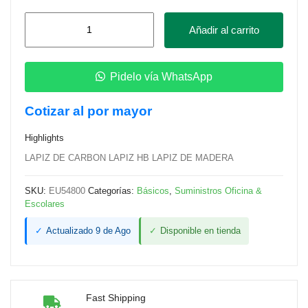
Lápiz
Añadir al carrito
Madera
HB
–
Pidelo vía WhatsApp
DELI
Cotizar al por mayor
Macaron
cantidad
Highlights
LAPIZ DE CARBON LAPIZ HB LAPIZ DE MADERA
SKU:
EU54800
Categorías:
Básicos
,
Suministros Oficina &
Escolares
✓
Actualizado 9 de Ago
✓
Disponible en tienda
Fast Shipping