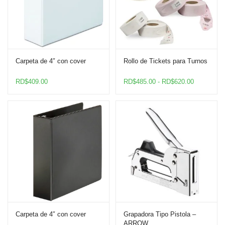
Carpeta de 4″ con cover
Rollo de Tickets para Turnos
Rango
RD$
409.00
RD$
485.00
-
RD$
620.00
de
precios:
desde
RD$485.0
hasta
RD$620.0
Carpeta de 4″ con cover
Grapadora Tipo Pistola –
ARROW