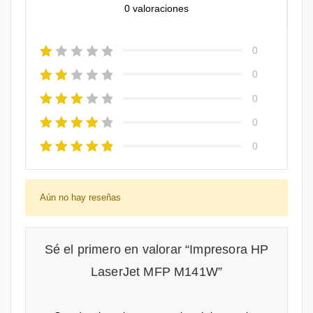
0 valoraciones
0
0
0
0
0
Aún no hay reseñas
Sé el primero en valorar “Impresora HP
LaserJet MFP M141W”