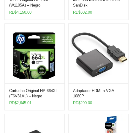
(W1105A) – Negro
SanDisk
RD$
4,150.00
RD$
502.00
Cartucho Original HP 664XL
Adaptador HDMI a VGA –
(F6V31AL) – Negro
1080P
RD$
2,645.01
RD$
290.00