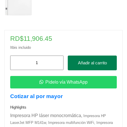
RD$
11,906.45
Itbis incluido
Impresora
Añadir al carrito
HP
LaserJet
MFP
Pidelo vía WhatsApp
M141W
Cotizar al por mayor
cantidad
Highlights
Impresora HP láser monocromática,
Impresora HP
LaserJet MFP M141w, Impresora multifunción WiFi, Impresora