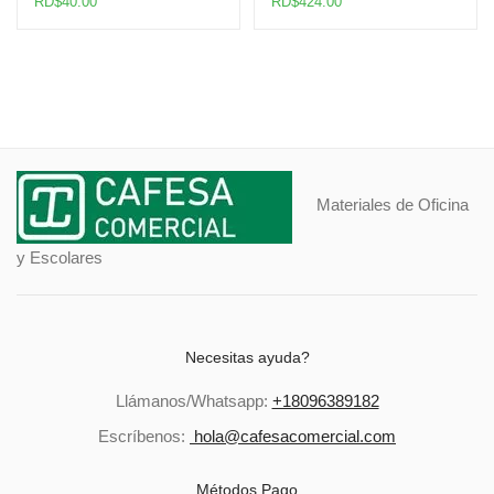
RD$
40.00
RD$
424.00
Materiales de Oficina
y Escolares
Necesitas ayuda?
Llámanos/Whatsapp:
+18096389182
Escríbenos:
hola@cafesacomercial.com
Métodos Pago