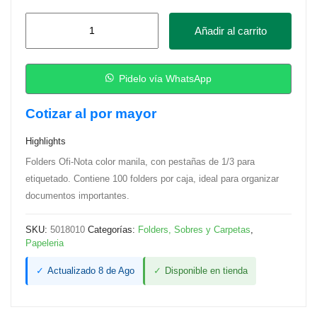
Folders
Añadir al carrito
8
½”
x
Pidelo vía WhatsApp
11”
Cotizar al por mayor
Ofi-
Nota
Highlights
cantidad
Folders Ofi-Nota color manila, con pestañas de 1/3 para
etiquetado. Contiene 100 folders por caja, ideal para organizar
documentos importantes.
SKU:
5018010
Categorías:
Folders, Sobres y Carpetas
,
Papeleria
✓
Actualizado 8 de Ago
✓
Disponible en tienda