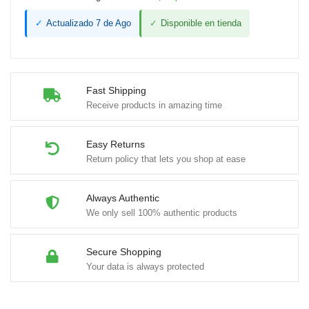
Colores
✓
Actualizado 7 de Ago
✓
Disponible en tienda
Surtidos
cantidad
Fast Shipping
Receive products in amazing time
Easy Returns
Return policy that lets you shop at ease
Always Authentic
We only sell 100% authentic products
Secure Shopping
Your data is always protected