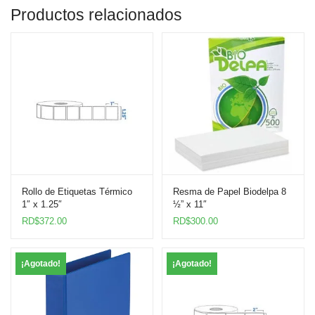
Productos relacionados
Rollo de Etiquetas Térmico
Resma de Papel Biodelpa 8
1″ x 1.25″
½” x 11″
RD$
372.00
RD$
300.00
¡Agotado!
¡Agotado!