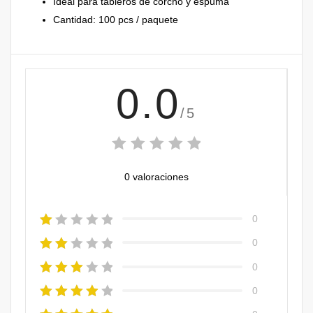
Ideal para tableros de corcho y espuma
Cantidad: 100 pcs / paquete
0.0
/5
0 valoraciones
0
0
0
0