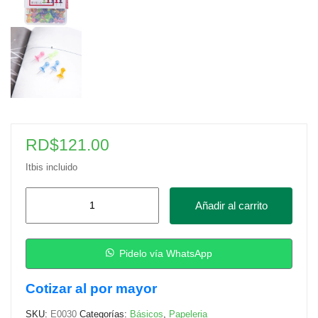
RD$
121.00
Itbis incluido
Chinchetas
Añadir al carrito
de
1"
para
Pidelo vía WhatsApp
Pizarra
Cotizar al por mayor
de
Corchos,
SKU:
E0030
Categorías:
Básicos
,
Papeleria