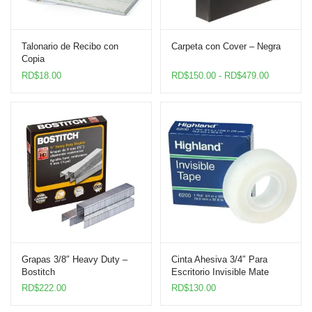
Talonario de Recibo con
Carpeta con Cover – Negra
Copia
Rango
RD$
18.00
RD$
150.00
-
RD$
479.00
de
precios:
desde
RD$150.0
hasta
RD$479.0
Grapas 3/8″ Heavy Duty –
Cinta Ahesiva 3/4″ Para
Bostitch
Escritorio Invisible Mate
Highland
RD$
222.00
RD$
130.00