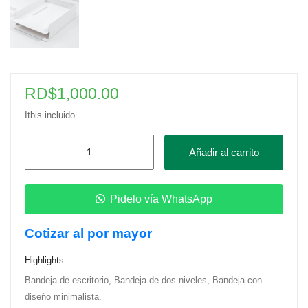
RD$
1,000.00
Itbis incluido
Bandeja
Añadir al carrito
de
Escritorio
de
Pidelo vía WhatsApp
2
Cotizar al por mayor
Niveles-
Blanco
Highlights
Mate
Bandeja de escritorio, Bandeja de dos niveles, Bandeja con
cantidad
diseño minimalista.