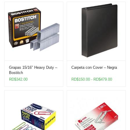
Grapas 15/16″ Heavy Duty –
Carpeta con Cover – Negra
Bostitch
Rango
RD$
342.00
RD$
150.00
-
RD$
479.00
de
precios:
desde
RD$150.0
hasta
RD$479.0